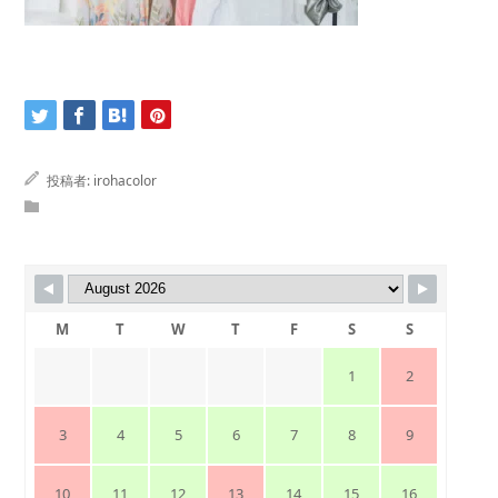
投稿者:
irohacolor
M
T
W
T
F
S
S
1
2
3
4
5
6
7
8
9
10
11
12
13
14
15
16