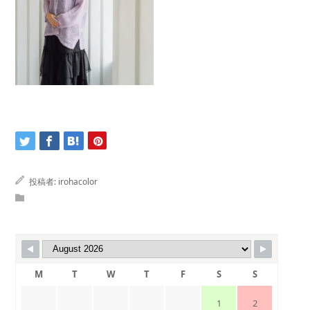
投稿者:
irohacolor
M
T
W
T
F
S
S
1
2