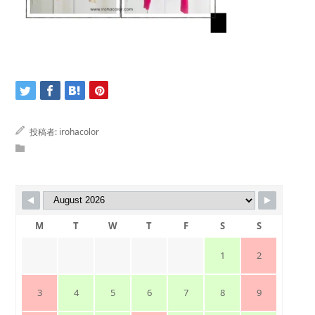
投稿者:
irohacolor
M
T
W
T
F
S
S
1
2
3
4
5
6
7
8
9