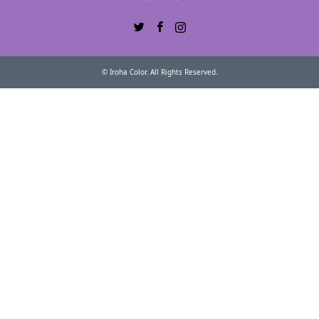
Twitter
Facebook
Instagram
©
Iroha Color
. All Rights Reserved.