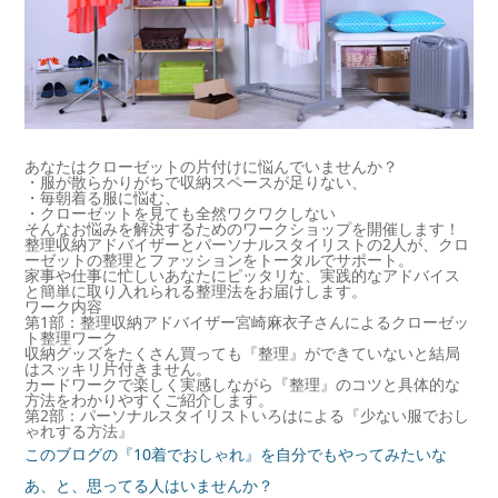
あなたはクローゼットの片付けに悩んでいませんか？
・服が散らかりがちで収納スペースが足りない、
・毎朝着る服に悩む、
・クローゼットを見ても全然ワクワクしない
そんなお悩みを解決するためのワークショップを開催します！
整理収納アドバイザーとパーソナルスタイリストの2人が、クロ
ーゼットの整理とファッションをトータルでサポート。
家事や仕事に忙しいあなたにピッタリな、実践的なアドバイス
と簡単に取り入れられる整理法をお届けします。
ワーク内容
第1部：整理収納アドバイザー宮崎麻衣子さんによるクローゼッ
ト整理ワーク
収納グッズをたくさん買っても『整理』ができていないと結局
はスッキリ片付きません。
カードワークで楽しく実感しながら『整理』のコツと具体的な
方法をわかりやすくご紹介します。
第2部：パーソナルスタイリストいろはによる『少ない服でおし
ゃれする方法』
このブログの『10着でおしゃれ』を自分でもやってみたいな
あ、と、思ってる人はいませんか？