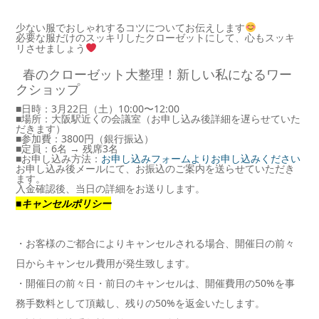
少ない服でおしゃれするコツについてお伝えします
必要な服だけのスッキリしたクローゼットにして、心もスッキ
リさせましょう
春のクローゼット大整理！新しい私になるワー
クショップ
■日時：3月22日（土）10:00〜12:00
■場所：大阪駅近くの会議室（お申し込み後詳細を遅らせていた
だきます）
■参加費：3800円（銀行振込）
■定員：6名 → 残席3名
■お申し込み方法：
お申し込みフォームよりお申し込みください
お申し込み後メールにて、お振込のご案内を送らせていただき
ます。
入金確認後、当日の詳細をお送りします。
■キャンセルポリシー
・お客様のご都合によりキャンセルされる場合、開催日の前々
日からキャンセル費用が発生致します。
・開催日の前々日・前日のキャンセルは、開催費用の50%を事
務手数料として頂戴し、残りの50%を返金いたします。