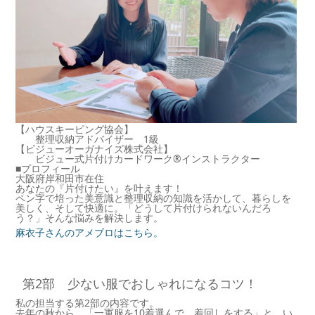
【ハウスキーピング協会】
整理収納アドバイザー 1級
【ビジューオーガナイズ株式会社】
ビジュー式片付けカードワーク®インストラクター
■プロフィール
大阪府岸和田市在住
あなたの『片付けたい』を叶えます！
ペン字で培った美意識と整理収納の知識を活かして、暮らしを
美しく、そして快適に。「どうして片付けられないんだろ
う？」そんな悩みを解決します。
麻衣子さんのアメブロはこちら。
第2部 少ない服でおしゃれになるコツ！
私の担当する第2部の内容です。
去年の秋から、「一軍服を10着選んで、着回しをする」と、い