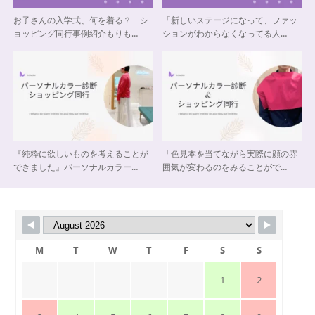
お子さんの入学式、何を着る？ シ
「新しいステージになって、ファッ
ョッピング同行事例紹介もりも…
ションがわからなくなってる人…
『純粋に欲しいものを考えることが
「色見本を当てながら実際に顔の雰
できました』パーソナルカラー…
囲気が変わるのをみることがで…
M
T
W
T
F
S
S
1
2