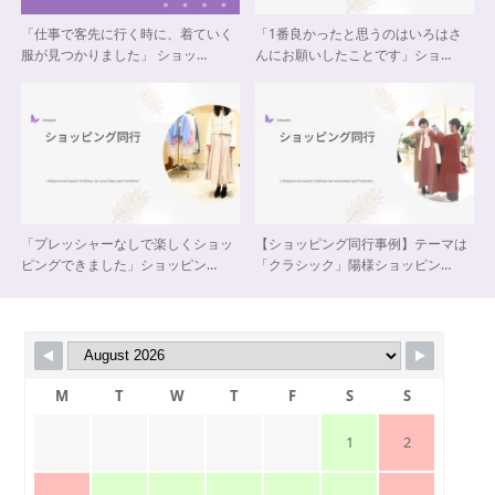
「仕事で客先に行く時に、着ていく
「1番良かったと思うのはいろはさ
服が見つかりました」 ショッ…
んにお願いしたことです」ショ…
「プレッシャーなしで楽しくショッ
【ショッピング同行事例】テーマは
ピングできました」ショッピン…
「クラシック」陽様ショッピン…
M
T
W
T
F
S
S
1
2