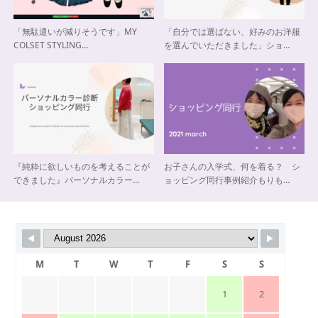
「無駄遣いが減りそうです」MY
「自分では選ばない、好みのお洋服
COLSET STYLING…
を選んでいただきました」ショ…
『純粋に欲しいものを考えることが
お子さんの入学式、何を着る？ シ
できました』パーソナルカラー…
ョッピング同行事例紹介もりも…
M
T
W
T
F
S
S
1
2