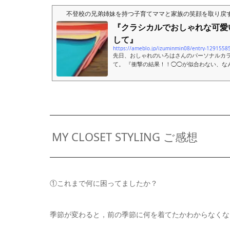
不登校の兄弟姉妹を持つ子育てママと家族の笑顔を取り戻
『クラシカルでおしゃれな可愛
して』
https://ameblo.jp/izuminmin08/entry-1291558
先日、おしゃれのいろはさんのパーソナルカ
て。 『衝撃の結果！！◯◯が似合わない、な
ト明けから、しんどさに気付き、…
MY CLOSET STYLING ご感想
①これまで何に困ってましたか？
季節が変わると，前の季節に何を着てたかわからなくな