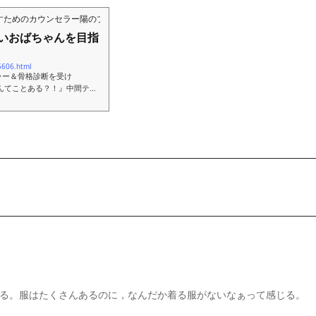
すためのカウンセラー陽のブログ
いおばちゃんを目指
5606.html
ラー＆骨格診断を受け
んてことある？！』中間テス
る。服はたくさんあるのに，なんだか着る服がないなぁって感じる。