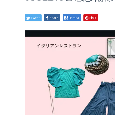
Tweet
Share
Hatena
Pin it