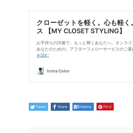
Tweet
Share
Hatena
Pin it