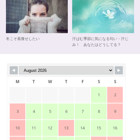
冬こそ着痩せしたい
汗ばむ季節に気になる匂い・汗じ
み！ あなたはどうしてる？
M
T
W
T
F
S
S
1
2
3
4
5
6
7
8
9
10
11
12
13
14
15
16