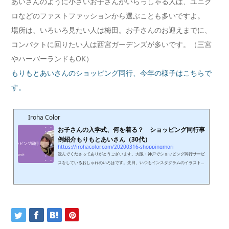
あいさんのように小さいお子さんがいらっしゃる人は、ユニク
ロなどのファストファッションから選ぶことも多いですよ。
場所は、いろいろ見たい人は梅田。お子さんのお迎えまでに、
コンパクトに回りたい人は西宮ガーデンズが多いです。（三宮
やハーバーランドもOK）
もりもとあいさんのショッピング同行、今年の様子はこちらで
す。
Iroha Color
お子さんの入学式、何を着る？ ショッピング同行事
例紹介もりもとあいさん（30代）
https://irohacolor.com/20200316-shoppingmori
読んでくださってありがとうございます。大阪・神戸でショッピング同行サービ
スをしているおしゃれのいろはです。先日、いつもインスタグラムのイラストを
描いてくれている、もりもとあいさんの春物ショッピング同行をさせていただき
ました。場所は梅田です。この日は、阪急三番街・ユニクロ・GUで服を見て、
最後に靴を探しに大丸・阪神・阪急百貨店を巡りました。あいさんは2人のお子
さんがいらして、今年は卒園&入学の年。「何を着たらいいでしょう」と、ご相
談を受けました。卒園式は皆さん黒やネイビーが多いので、お手持ちの...