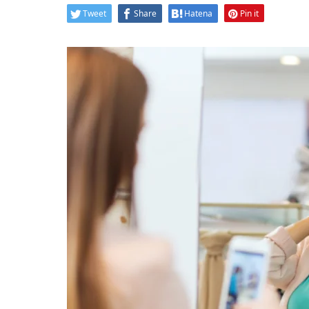
Tweet
Share
Hatena
Pin it